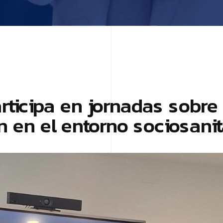
a
r
t
i
c
i
p
a
e
n
j
o
r
n
a
d
a
s
s
o
b
r
e
n
e
n
e
l
e
n
t
o
r
n
o
s
o
c
i
o
s
a
n
i
t