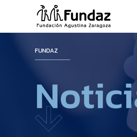
FUNDAZ
N
o
t
i
c
i