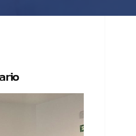
a
r
i
o