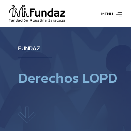
MENU
FUNDAZ
D
e
r
e
c
h
o
s
L
O
P
D